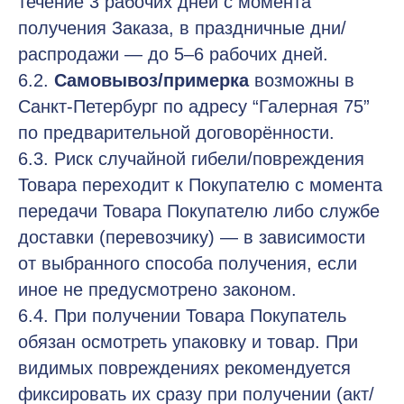
течение 3 рабочих дней с момента
Доставка
получения Заказа, в праздничные дни/
Размерная сетка
распродажи — до 5–6 рабочих дней.
Уход
6.2.
Самовывоз/примерка
возможны в
Санкт‑Петербург по адресу “Галерная 75”
О нас
по предварительной договорённости.
История бренда
6.3. Риск случайной гибели/повреждения
Публичная оферта
Товара переходит к Покупателю с момента
Политика конфиденциальности
передачи Товара Покупателю либо службе
доставки (перевозчику) — в зависимости
от выбранного способа получения, если
Контакты
иное не предусмотрено законом.
6.4. При получении Товара Покупатель
https://t.me/Blundstore
обязан осмотреть упаковку и товар. При
Blundstore@yandex.com
видимых повреждениях рекомендуется
фиксировать их сразу при получении (акт/