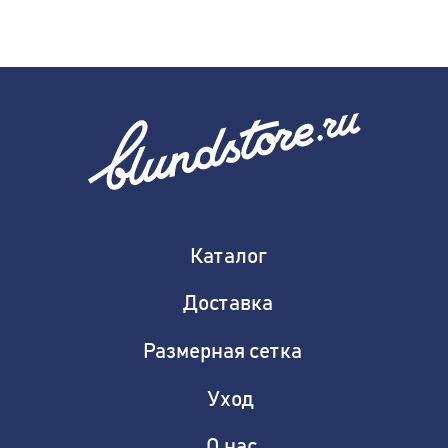
ИП Чаплыгин Филипп Александрович
ИНН: 434592525000
ОГРНИП: 32578470017571
Копирование сайта запрещено