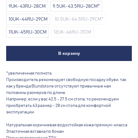
9UK-43RU-28СМ
9,5UK-43,5RU-28СМ*
10UK-44RU-29CM
10,5UK-44,5RU-29СМ*
11UK-45RU-30СМ
12UK-46RU-31СМ
В корзину
*увеличенная полнота
Производитель рекомендует свободную посадку обуви, так
как у бренда Blundstone отсутствуют привычные нам
половины размеров по длине.
Например, если у вас 42,5 - 27,5 см стопа, то рекомендуем
приобретать 43 размер - 28 см стопа для комфортной
эксплуатации.
Натуральная коричневая водостойкая кожа премиум-класса
Эластичная вставка по бокам