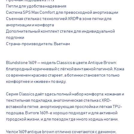
Прочная подошва из ТПУ
Петли для удобства надевания
Система SPS Max Comfort для превосходной амортизации
Съемная стелька с технологией XRD® в зоне пятки для
амортизации и комфорта
Дополнительный комплект стелек для индивидуальной
подгонки
Страна-производитель: Вьетнам
Blundstone 1609 — модель Classics в цвете Antique Brown:
благородный коричневый с лёгкой винтажной патиной. Кожа
со временем красиво стареет, а ботинки становятся только
комфортнее и «живее» по виду.
Серия Classics даёт здесь полный набор комфорта: кожаная и
текстильная подкладка, анатомическая стелька с XRD-
вставкой в пятке, амортизирующая прослойка и лёгкая TPU-
подошва. В итоге 1609-е хорошо подходят и для активной
городской жизни, и для поездок где много ходишь ногами.
Каталог
Челси 1609 antique brown отлично сочетаются с денимом,